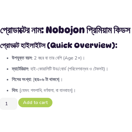
প্রোডাক্টের নাম: Nobojon প্রিমিয়াম কিড
প্রোডাক্ট হাইলাইটস (Quick Overview):
উপযুক্ত বয়স:
2 বছর বা তার বেশি (Age 2+)।
ম্যাটেরিয়াল:
হাই-কোয়ালিটি উড/বোর্ড (পরিবেশবান্ধব ও টেকসই)।
পিসের সংখ্যা:
[
ছয়=৬ টা থাকবে
]।
থিম:
[যেমন: পশুপাখি, বর্ণমালা, বা যানবাহন]।
Add to cart