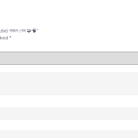
zzle) পাজল গেম 🧩🧠”
arked
*