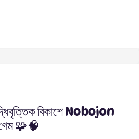
দ্ধিবৃত্তিক বিকাশে Nobojon
গেম 🧩🧠