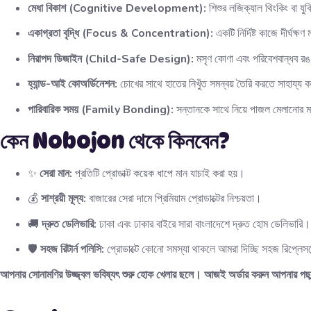
মেধা বিকাশ (Cognitive Development):
শিশুর লজিক্যাল থিংকিং বা যুক
একাগ্রতা বৃদ্ধি (Focus & Concentration):
একটি নির্দিষ্ট কাজে দীর্ঘক
নিরাপদ ডিজাইন (Child-Safe Design):
মসৃণ কোণা এবং পরিবেশবান্ধব রঙ
হ্যান্ড-আই কোঅর্ডিনেশন:
চোখের সাথে হাতের নিখুঁত সমন্বয় তৈরি করতে সাহায্য 
পারিবারিক সময় (Family Bonding):
সন্তানকে সাথে নিয়ে পাজল মেলানোর মা
কেন Nobojon থেকে কিনবেন?
✨
সেরা মান:
প্রতিটি প্রোডাক্ট কয়েক ধাপে মান যাচাই করা হয়।
💰
সাশ্রয়ী মূল্য:
বাজারের সেরা দামে প্রিমিয়াম প্রোডাক্টের নিশ্চয়তা।
🚚
দ্রুত ডেলিভারি:
ঢাকা এবং ঢাকার বাইরে সারা বাংলাদেশে দ্রুত হোম ডেলিভারি।
🛡️
সহজ রিটার্ন পলিসি:
প্রোডাক্টে কোনো সমস্যা থাকলে আমরা দিচ্ছি সহজ রিপ্লেসমে
আপনার সোনামণির উজ্জ্বল ভবিষ্যৎ শুরু হোক খেলার ছলে। আজই অর্ডার করুন আপনার পছন্